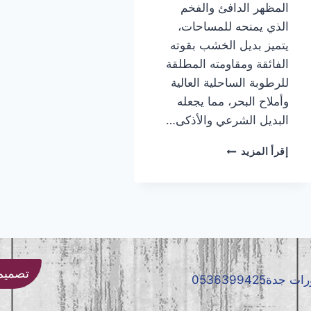
المظهر الدافئ والفخم
الذي يمنحه للمساحات،
يتميز بديل الخشب بقوته
الفائقة ومقاومته المطلقة
للرطوبة الساحلية العالية
وأملاح البحر، مما يجعله
البديل الشرعي والأذكى…
تركيب
إقرأ المزيد
بديل
الخشب
جده
|
معلم
بديل
الخشب
جده
تصميم و
|
بديل
الخشب