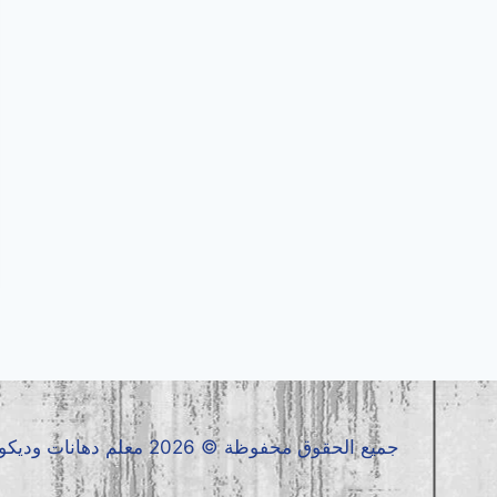
جميع الحقوق محفوظة © 2026 معلم دهانات وديكورات جدة0536399425