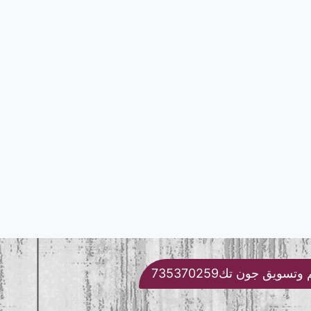
تسويق جون تك735370259