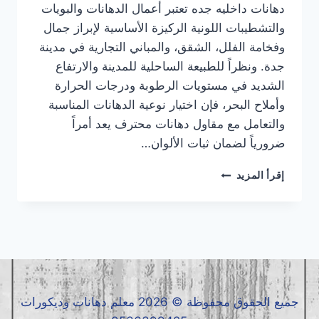
دهانات داخليه جده تعتبر أعمال الدهانات والبويات
والتشطيبات اللونية الركيزة الأساسية لإبراز جمال
وفخامة الفلل، الشقق، والمباني التجارية في مدينة
جدة. ونظراً للطبيعة الساحلية للمدينة والارتفاع
الشديد في مستويات الرطوبة ودرجات الحرارة
وأملاح البحر، فإن اختيار نوعية الدهانات المناسبة
والتعامل مع مقاول دهانات محترف يعد أمراً
ضرورياً لضمان ثبات الألوان…
دهانات
إقرأ المزيد
داخلية
جده
|
معلم
دهانات
داخلية
جده
|
جميع الحقوق محفوظة © 2026 معلم دهانات وديكورات
مقاول