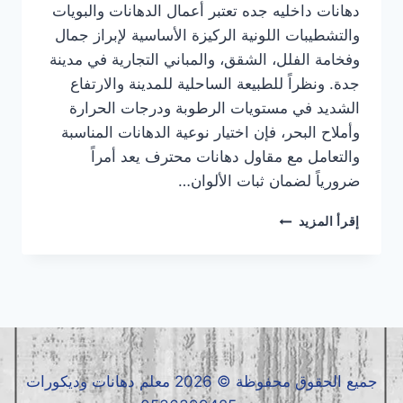
دهانات داخليه جده تعتبر أعمال الدهانات والبويات
والتشطيبات اللونية الركيزة الأساسية لإبراز جمال
وفخامة الفلل، الشقق، والمباني التجارية في مدينة
جدة. ونظراً للطبيعة الساحلية للمدينة والارتفاع
الشديد في مستويات الرطوبة ودرجات الحرارة
وأملاح البحر، فإن اختيار نوعية الدهانات المناسبة
والتعامل مع مقاول دهانات محترف يعد أمراً
ضرورياً لضمان ثبات الألوان…
دهانات
إقرأ المزيد
داخلية
جده
|
معلم
دهانات
داخلية
جده
|
جميع الحقوق محفوظة © 2026 معلم دهانات وديكورات
مقاول