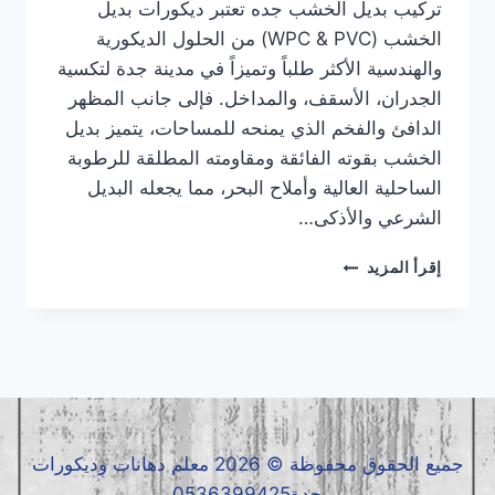
تركيب بديل الخشب جده تعتبر ديكورات بديل
الخشب (WPC & PVC) من الحلول الديكورية
والهندسية الأكثر طلباً وتميزاً في مدينة جدة لتكسية
الجدران، الأسقف، والمداخل. فإلى جانب المظهر
الدافئ والفخم الذي يمنحه للمساحات، يتميز بديل
الخشب بقوته الفائقة ومقاومته المطلقة للرطوبة
الساحلية العالية وأملاح البحر، مما يجعله البديل
الشرعي والأذكى…
تركيب
إقرأ المزيد
بديل
الخشب
جده
|
معلم
بديل
الخشب
جده
جميع الحقوق محفوظة © 2026 معلم دهانات وديكورات
|
جدة0536399425
بديل