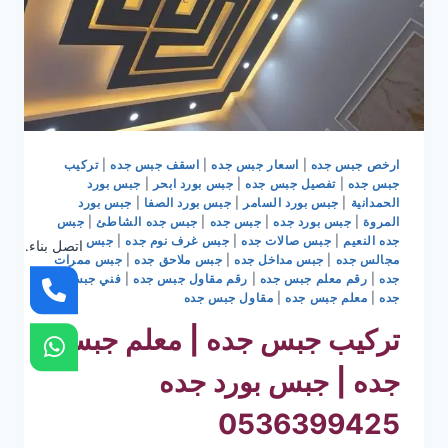
ارخص جبس جده
|
اسعار جبس جده
|
اسقف جبس جده
|
تركيب
جبس جده
|
تفصيل جبس جده
|
جبس بورد ابحر
|
جبس بورد
الحمدانية
|
جبس بورد السامر
|
جبس بورد الصفا
|
جبس بورد
المروة
|
جبس بورد جده
|
جبس جده
|
جبس جده الشاطئ
|
جبس
جده النعيم
|
جبس صالات جده
|
جبس غرف نوم جده
|
جبس
اتصل بناء.
مجالس جده
|
جبس مداخل جده
|
جبس ملاحق جده
|
جبس ممرات
جده
|
رقم معلم جبس جده
|
رقم مقاول جبس جده
|
فني جبس
جده
|
معلم جبس جده
|
مقاول جبس جده
تركيب جبس جده | معلم جبس
جده | جبس بورد جده
0536399425