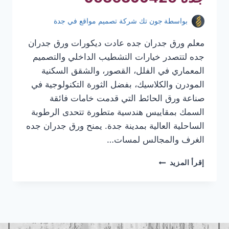
بواسطة
جون تك شركة تصميم مواقع في جدة
معلم ورق جدران جده عادت ديكورات ورق جدران
جده لتتصدر خيارات التشطيب الداخلي والتصميم
المعماري في الفلل، القصور، والشقق السكنية
المودرن والكلاسيك، بفضل الثورة التكنولوجية في
صناعة ورق الحائط التي قدمت خامات فائقة
السمك بمقاييس هندسية متطورة تتحدى الرطوبة
الساحلية العالية بمدينة جدة. يمنح ورق جدران جده
الغرف والمجالس لمسات…
معلم
إقرأ المزيد
ورق
جدران
جده
|
تركيب
ورق