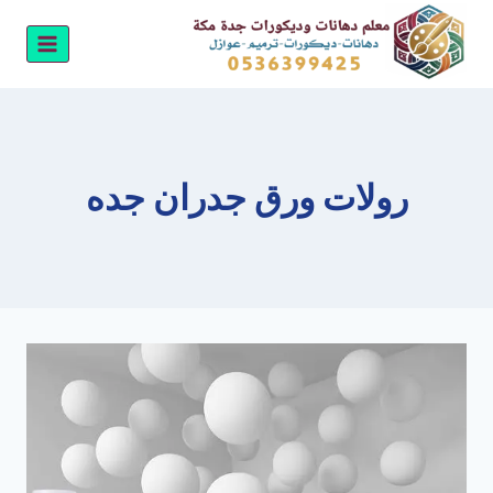
لتجاوز
لى
لمحتوى
رولات ورق جدران جده