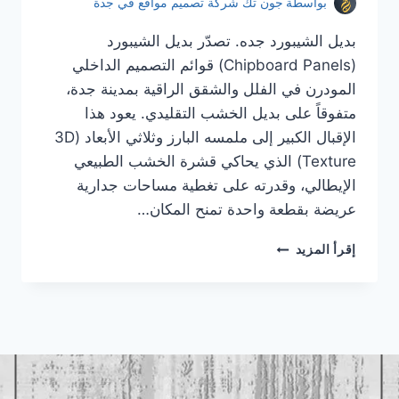
بواسطة
جون تك شركة تصميم مواقع في جدة
بديل الشيبورد جده. تصدّر بديل الشيبورد
(Chipboard Panels) قوائم التصميم الداخلي
المودرن في الفلل والشقق الراقية بمدينة جدة،
متفوقاً على بديل الخشب التقليدي. يعود هذا
الإقبال الكبير إلى ملمسه البارز وثلاثي الأبعاد (3D
Texture) الذي يحاكي قشرة الخشب الطبيعي
الإيطالي، وقدرته على تغطية مساحات جدارية
عريضة بقطعة واحدة تمنح المكان…
بديل
إقرأ المزيد
الشيبورد
جده
|
معلم
بديل
الشيبورد
جده
|