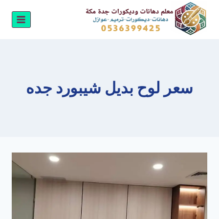
لتجاوز
لى
لمحتوى
سعر لوح بديل شيبورد جده