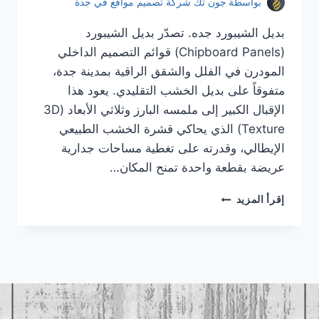
بواسطة
جون تك شركة تصميم مواقع في جدة
بديل الشيبورد جده. تصدّر بديل الشيبورد
(Chipboard Panels) قوائم التصميم الداخلي
المودرن في الفلل والشقق الراقية بمدينة جدة،
متفوقاً على بديل الخشب التقليدي. يعود هذا
الإقبال الكبير إلى ملمسه البارز وثلاثي الأبعاد (3D
Texture) الذي يحاكي قشرة الخشب الطبيعي
الإيطالي، وقدرته على تغطية مساحات جدارية
عريضة بقطعة واحدة تمنح المكان…
بديل
إقرأ المزيد
الشيبورد
جده
|
معلم
بديل
الشيبورد
جده
|