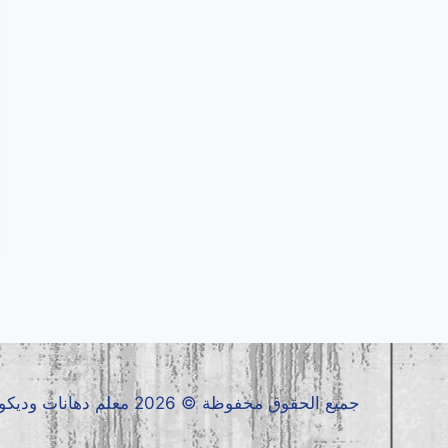
جميع الحقوق محفوظة © 2026 معلم دهانات وديكورات جدة0536399425