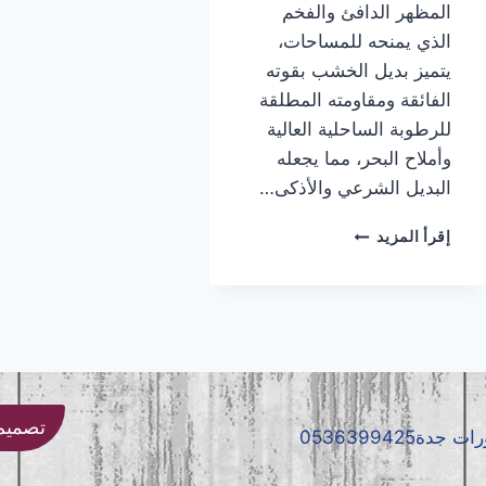
المظهر الدافئ والفخم
الذي يمنحه للمساحات،
يتميز بديل الخشب بقوته
الفائقة ومقاومته المطلقة
للرطوبة الساحلية العالية
وأملاح البحر، مما يجعله
البديل الشرعي والأذكى…
تركيب
إقرأ المزيد
بديل
الخشب
جده
|
معلم
بديل
الخشب
جده
تصميم و
|
بديل
الخشب