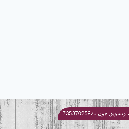
تسويق جون تك735370259