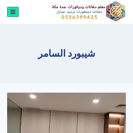
لتجاوز
لى
لمحتوى
شيبورد السامر