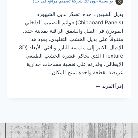
بواسطة
جون تك شركة تصميم مواقع في جدة
بديل الشيبورد جده. تصدّر بديل الشيبورد
(Chipboard Panels) قوائم التصميم الداخلي
المودرن في الفلل والشقق الراقية بمدينة جدة،
متفوقاً على بديل الخشب التقليدي. يعود هذا
الإقبال الكبير إلى ملمسه البارز وثلاثي الأبعاد (3D
Texture) الذي يحاكي قشرة الخشب الطبيعي
الإيطالي، وقدرته على تغطية مساحات جدارية
عريضة بقطعة واحدة تمنح المكان…
بديل
إقرأ المزيد
الشيبورد
جده
|
معلم
بديل
الشيبورد
جده
|