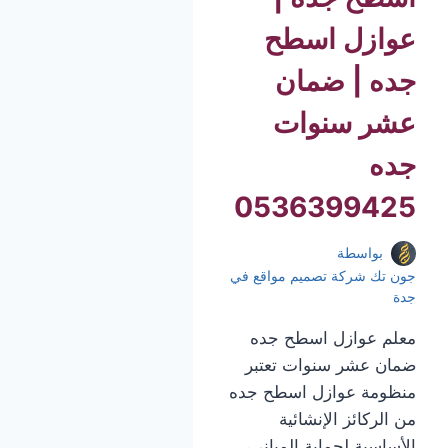
عوازل اسطح
جده | ضمان
عشر سنوات
جده
0536399425
بواسطة
جون تك شركة تصميم مواقع في
جدة
معلم عوازل اسطح جده
ضمان عشر سنوات تعتبر
منظومة عوازل اسطح جده
من الركائز الإنشائية
الأساسية لحماية المباني،