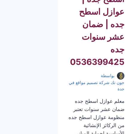
عوازل اسطح
جده | ضمان
عشر سنوات
جده
0536399425
بواسطة
جون تك شركة تصميم مواقع في
جدة
معلم عوازل اسطح جده
ضمان عشر سنوات تعتبر
منظومة عوازل اسطح جده
من الركائز الإنشائية
الأساسية لحماية المباني،