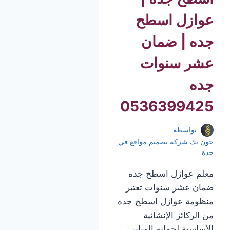
عوازل اسطح
جده | ضمان
عشر سنوات
جده
0536399425
بواسطة
جون تك شركة تصميم مواقع في
جدة
معلم عوازل اسطح جده
ضمان عشر سنوات تعتبر
منظومة عوازل اسطح جده
من الركائز الإنشائية
الأساسية لحماية المباني،