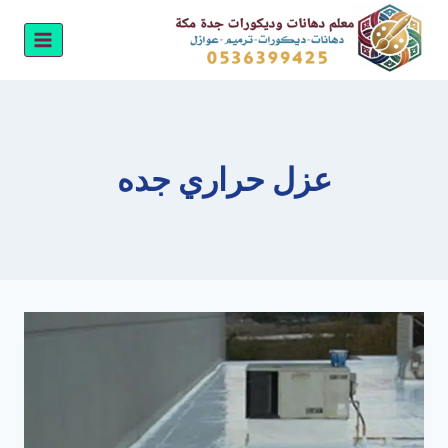
لتجاوز
لى
لمحتوى
عزل حراري جده