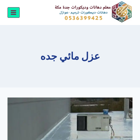
لتجاوز
لى
لمحتوى
عزل مائي جده