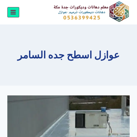
لتجاوز
لى
لمحتوى
عوازل اسطح جده السامر