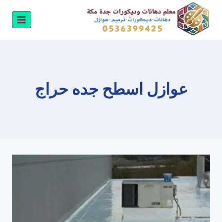
لتجاوز
لى
لمحتوى
عوازل اسطح جده حراج