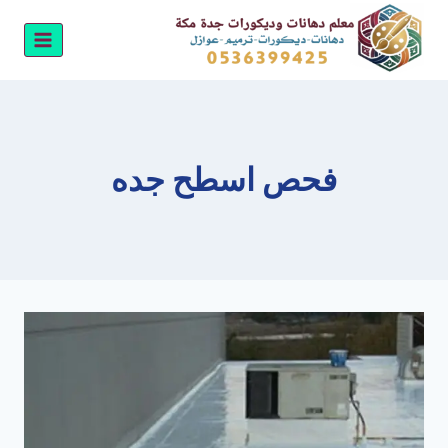
لتجاوز
لى
لمحتوى
فحص اسطح جده