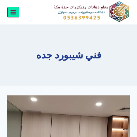
لتجاوز
لى
لمحتوى
فني شيبورد جده