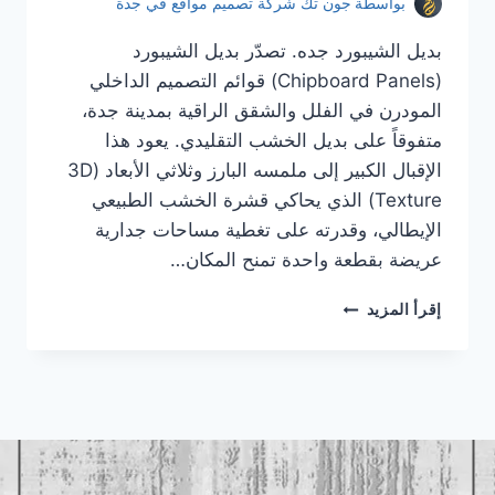
بواسطة
جون تك شركة تصميم مواقع في جدة
بديل الشيبورد جده. تصدّر بديل الشيبورد
(Chipboard Panels) قوائم التصميم الداخلي
المودرن في الفلل والشقق الراقية بمدينة جدة،
متفوقاً على بديل الخشب التقليدي. يعود هذا
الإقبال الكبير إلى ملمسه البارز وثلاثي الأبعاد (3D
Texture) الذي يحاكي قشرة الخشب الطبيعي
الإيطالي، وقدرته على تغطية مساحات جدارية
عريضة بقطعة واحدة تمنح المكان…
بديل
إقرأ المزيد
الشيبورد
جده
|
معلم
بديل
الشيبورد
جده
|