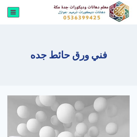
لتجاوز
لى
لمحتوى
فني ورق حائط جده