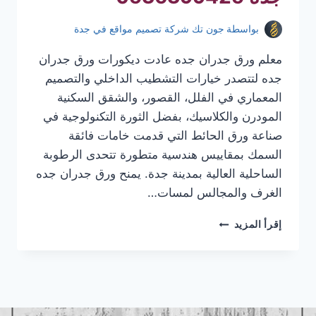
بواسطة
جون تك شركة تصميم مواقع في جدة
معلم ورق جدران جده عادت ديكورات ورق جدران
جده لتتصدر خيارات التشطيب الداخلي والتصميم
المعماري في الفلل، القصور، والشقق السكنية
المودرن والكلاسيك، بفضل الثورة التكنولوجية في
صناعة ورق الحائط التي قدمت خامات فائقة
السمك بمقاييس هندسية متطورة تتحدى الرطوبة
الساحلية العالية بمدينة جدة. يمنح ورق جدران جده
الغرف والمجالس لمسات…
معلم
إقرأ المزيد
ورق
جدران
جده
|
تركيب
ورق