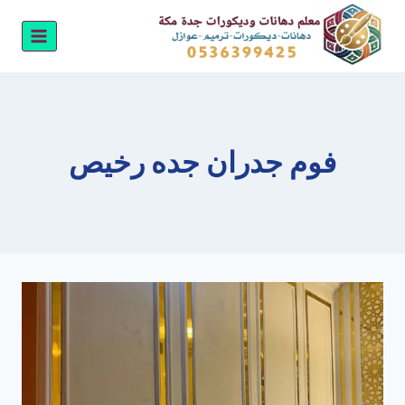
لتجاوز
لى
لمحتوى
فوم جدران جده رخيص