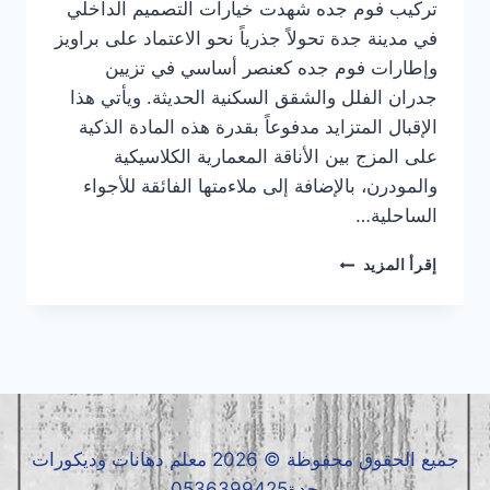
تركيب فوم جده شهدت خيارات التصميم الداخلي
في مدينة جدة تحولاً جذرياً نحو الاعتماد على براويز
وإطارات فوم جده كعنصر أساسي في تزيين
جدران الفلل والشقق السكنية الحديثة. ويأتي هذا
الإقبال المتزايد مدفوعاً بقدرة هذه المادة الذكية
على المزج بين الأناقة المعمارية الكلاسيكية
والمودرن، بالإضافة إلى ملاءمتها الفائقة للأجواء
الساحلية…
تركيب
إقرأ المزيد
فوم
جده
|
معلم
فوم
جده
|
فوم
جميع الحقوق محفوظة © 2026 معلم دهانات وديكورات
جده
جدة0536399425
0536399425