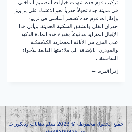
تركيب فوم جده شهدت خيارات التصميم الداخلي
في مدينة جدة تحولاً جذرياً نحو الاعتماد على براويز
وإطارات فوم جده كعنصر أساسي في تزيين
جدران الفلل والشقق السكنية الحديثة. ويأتي هذا
الإقبال المتزايد مدفوعاً بقدرة هذه المادة الذكية
على المزج بين الأناقة المعمارية الكلاسيكية
والمودرن، بالإضافة إلى ملاءمتها الفائقة للأجواء
الساحلية…
تركيب
إقرأ المزيد
فوم
جده
|
معلم
فوم
جده
|
فوم
جميع الحقوق محفوظة © 2026 معلم دهانات وديكورات
جده
جدة0536399425
0536399425