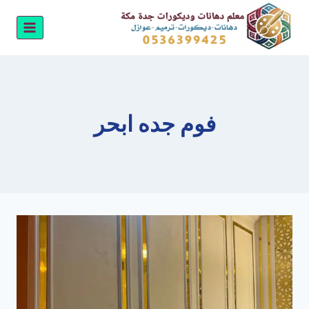
لتجاوز
لى
لمحتوى
فوم جده ابحر