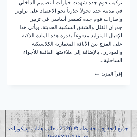
تركيب فوم جده شهدت خيارات التصميم الداخلي
في مدينة جدة تحولاً جذرياً نحو الاعتماد على براويز
وإطارات فوم جده كعنصر أساسي في تزيين
جدران الفلل والشقق السكنية الحديثة. ويأتي هذا
الإقبال المتزايد مدفوعاً بقدرة هذه المادة الذكية
على المزج بين الأناقة المعمارية الكلاسيكية
والمودرن، بالإضافة إلى ملاءمتها الفائقة للأجواء
الساحلية…
تركيب
إقرأ المزيد
فوم
جده
|
معلم
فوم
جده
|
فوم
جميع الحقوق محفوظة © 2026 معلم دهانات وديكورات
جده
جدة0536399425
0536399425