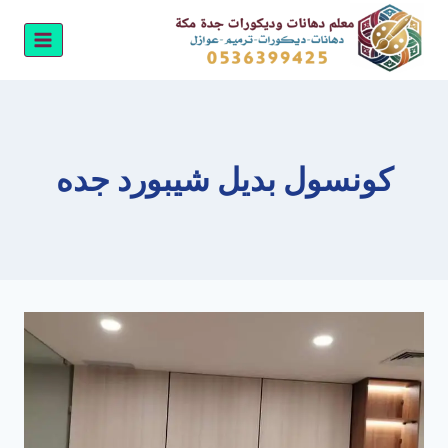
لتجاوز
لى
لمحتوى
كونسول بديل شيبورد جده