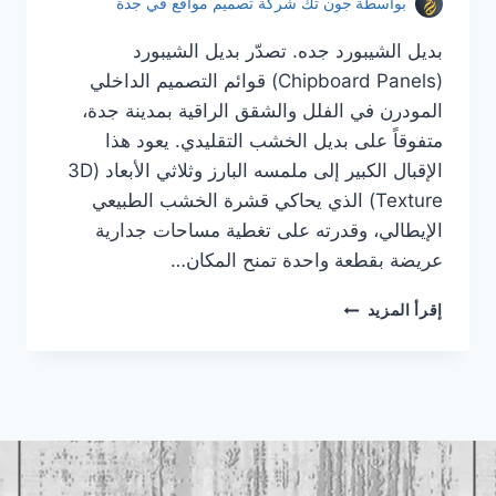
بواسطة
جون تك شركة تصميم مواقع في جدة
بديل الشيبورد جده. تصدّر بديل الشيبورد
(Chipboard Panels) قوائم التصميم الداخلي
المودرن في الفلل والشقق الراقية بمدينة جدة،
متفوقاً على بديل الخشب التقليدي. يعود هذا
الإقبال الكبير إلى ملمسه البارز وثلاثي الأبعاد (3D
Texture) الذي يحاكي قشرة الخشب الطبيعي
الإيطالي، وقدرته على تغطية مساحات جدارية
عريضة بقطعة واحدة تمنح المكان…
بديل
إقرأ المزيد
الشيبورد
جده
|
معلم
بديل
الشيبورد
جده
|