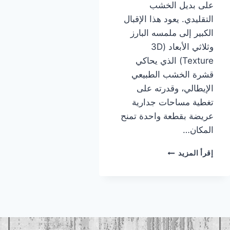
على بديل الخشب
التقليدي. يعود هذا الإقبال
الكبير إلى ملمسه البارز
وثلاثي الأبعاد (3D
Texture) الذي يحاكي
قشرة الخشب الطبيعي
الإيطالي، وقدرته على
تغطية مساحات جدارية
عريضة بقطعة واحدة تمنح
المكان…
بديل
إقرأ المزيد
الشيبورد
جده
|
معلم
بديل
الشيبورد
جده