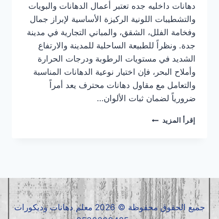
دهانات داخليه جده تعتبر أعمال الدهانات والبويات
والتشطيبات اللونية الركيزة الأساسية لإبراز جمال
وفخامة الفلل، الشقق، والمباني التجارية في مدينة
جدة. ونظراً للطبيعة الساحلية للمدينة والارتفاع
الشديد في مستويات الرطوبة ودرجات الحرارة
وأملاح البحر، فإن اختيار نوعية الدهانات المناسبة
والتعامل مع مقاول دهانات محترف يعد أمراً
ضرورياً لضمان ثبات الألوان…
دهانات
إقرأ المزيد
داخلية
جده
|
معلم
دهانات
داخلية
جده
|
جميع الحقوق محفوظة © 2026 معلم دهانات وديكورات
مقاول