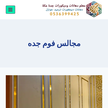
لتجاوز
لى
لمحتوى
مجالس فوم جده