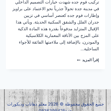
تركيب فوم جده شهدت خيارات التصميم الداخلي
في مدينة جدة تحولاً جذرياً نحو الاعتماد على براويز
وإطارات فوم جده كعنصر أساسي في تزيين
جدران الفلل والشقق السكنية الحديثة. ويأتي هذا
الإقبال المتزايد مدفوعاً بقدرة هذه المادة الذكية
على المزج بين الأناقة المعمارية الكلاسيكية
والمودرن، بالإضافة إلى ملاءمتها الفائقة للأجواء
الساحلية…
تركيب
إقرأ المزيد
فوم
جده
|
معلم
فوم
جده
|
فوم
جميع الحقوق محفوظة © 2026 معلم دهانات وديكورات
جده
جدة0536399425
0536399425