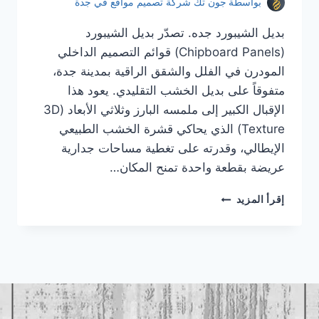
بواسطة
جون تك شركة تصميم مواقع في جدة
بديل الشيبورد جده. تصدّر بديل الشيبورد
(Chipboard Panels) قوائم التصميم الداخلي
المودرن في الفلل والشقق الراقية بمدينة جدة،
متفوقاً على بديل الخشب التقليدي. يعود هذا
الإقبال الكبير إلى ملمسه البارز وثلاثي الأبعاد (3D
Texture) الذي يحاكي قشرة الخشب الطبيعي
الإيطالي، وقدرته على تغطية مساحات جدارية
عريضة بقطعة واحدة تمنح المكان…
بديل
إقرأ المزيد
الشيبورد
جده
|
معلم
بديل
الشيبورد
جده
|