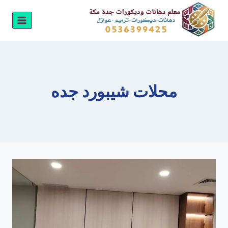
لتجاوز
لى
لمحتوى
محلات شيبورد جده