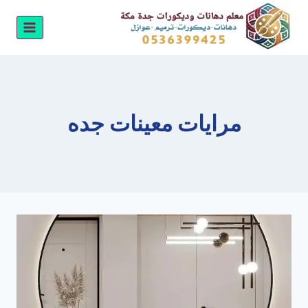
لتجاوز
لى
لمحتوى
مرايات معينات جده