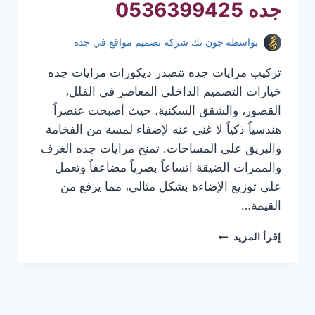
جده 0536399425
بواسطة
جون تك شركة تصميم مواقع في جدة
تركيب مرايات جده تتصدر ديكورات مرايات جده
خيارات التصميم الداخلي المعاصر في الفلل،
القصور، والشقق السكنية، حيث أصبحت عنصراً
هندسياً ذكياً لا غنى عنه لإضفاء لمسة من الفخامة
والبريق على المساحات. تمنح مرايات جده الغرف
والممرات الضيقة اتساعاً بصرياً مضاعفاً وتعمل
على توزيع الإضاءة بشكل مثالي، مما يرفع من
القيمة…
تركيب
إقرأ المزيد
مرايات
جده
|
معلم
تركيب