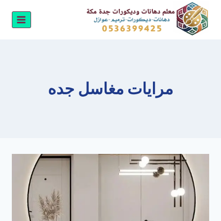
لتجاوز
لى
لمحتوى
مرايات مغاسل جده