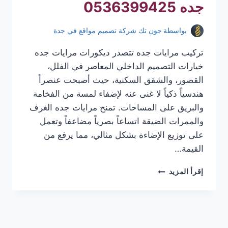
جده 0536399425
بواسطة
جون تك شركة تصميم مواقع في جدة
تركيب مرايات جده تتصدر ديكورات مرايات جده
خيارات التصميم الداخلي المعاصر في الفلل،
القصور، والشقق السكنية، حيث أصبحت عنصراً
هندسياً ذكياً لا غنى عنه لإضفاء لمسة من الفخامة
والبريق على المساحات. تمنح مرايات جده الغرف
والممرات الضيقة اتساعاً بصرياً مضاعفاً وتعمل
على توزيع الإضاءة بشكل مثالي، مما يرفع من
القيمة…
تركيب
إقرأ المزيد
مرايات
جده
|
معلم
تركيب