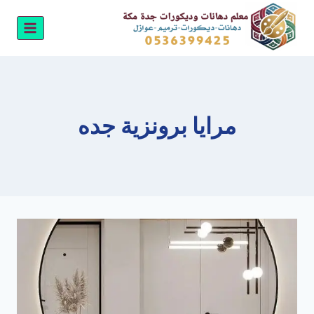
لتجاوز
لى
لمحتوى
مرايا برونزية جده