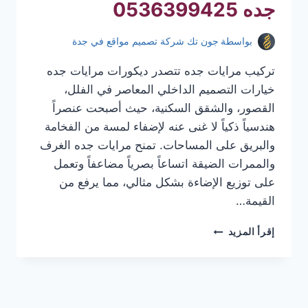
جده 0536399425
بواسطة
جون تك شركة تصميم مواقع في جدة
تركيب مرايات جده تتصدر ديكورات مرايات جده
خيارات التصميم الداخلي المعاصر في الفلل،
القصور، والشقق السكنية، حيث أصبحت عنصراً
هندسياً ذكياً لا غنى عنه لإضفاء لمسة من الفخامة
والبريق على المساحات. تمنح مرايات جده الغرف
والممرات الضيقة اتساعاً بصرياً مضاعفاً وتعمل
على توزيع الإضاءة بشكل مثالي، مما يرفع من
القيمة…
تركيب
إقرأ المزيد
مرايات
جده
|
معلم
تركيب