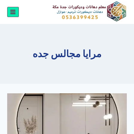
لتجاوز
لى
لمحتوى
مرايا مجالس جده