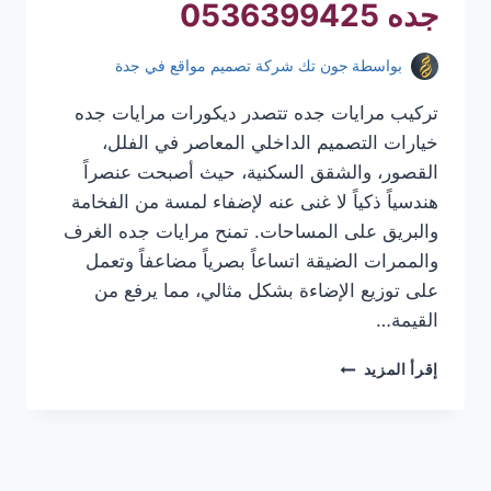
جده 0536399425
بواسطة
جون تك شركة تصميم مواقع في جدة
تركيب مرايات جده تتصدر ديكورات مرايات جده
خيارات التصميم الداخلي المعاصر في الفلل،
القصور، والشقق السكنية، حيث أصبحت عنصراً
هندسياً ذكياً لا غنى عنه لإضفاء لمسة من الفخامة
والبريق على المساحات. تمنح مرايات جده الغرف
والممرات الضيقة اتساعاً بصرياً مضاعفاً وتعمل
على توزيع الإضاءة بشكل مثالي، مما يرفع من
القيمة…
تركيب
إقرأ المزيد
مرايات
جده
|
معلم
تركيب