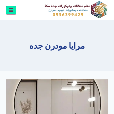
لتجاوز
لى
لمحتوى
مرايا مودرن جده