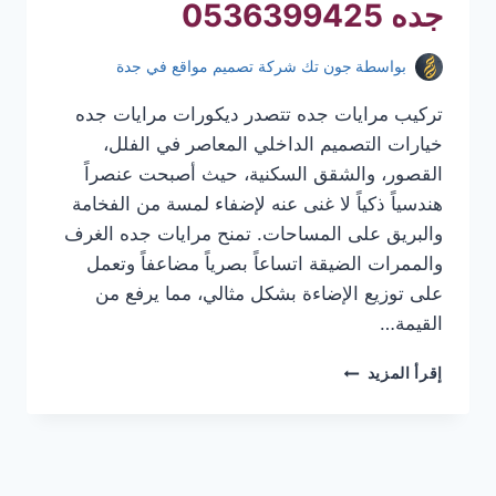
جده 0536399425
بواسطة
جون تك شركة تصميم مواقع في جدة
تركيب مرايات جده تتصدر ديكورات مرايات جده
خيارات التصميم الداخلي المعاصر في الفلل،
القصور، والشقق السكنية، حيث أصبحت عنصراً
هندسياً ذكياً لا غنى عنه لإضفاء لمسة من الفخامة
والبريق على المساحات. تمنح مرايات جده الغرف
والممرات الضيقة اتساعاً بصرياً مضاعفاً وتعمل
على توزيع الإضاءة بشكل مثالي، مما يرفع من
القيمة…
تركيب
إقرأ المزيد
مرايات
جده
|
معلم
تركيب