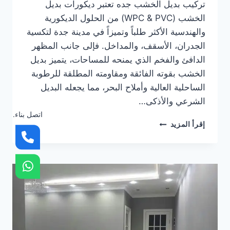
تركيب بديل الخشب جده تعتبر ديكورات بديل
الخشب (WPC & PVC) من الحلول الديكورية
والهندسية الأكثر طلباً وتميزاً في مدينة جدة لتكسية
الجدران، الأسقف، والمداخل. فإلى جانب المظهر
الدافئ والفخم الذي يمنحه للمساحات، يتميز بديل
الخشب بقوته الفائقة ومقاومته المطلقة للرطوبة
الساحلية العالية وأملاح البحر، مما يجعله البديل
الشرعي والأذكى…
اتصل بناء.
تركيب
إقرأ المزيد
بديل
الخشب
جده
|
معلم
بديل
الخشب
جده
|
بديل