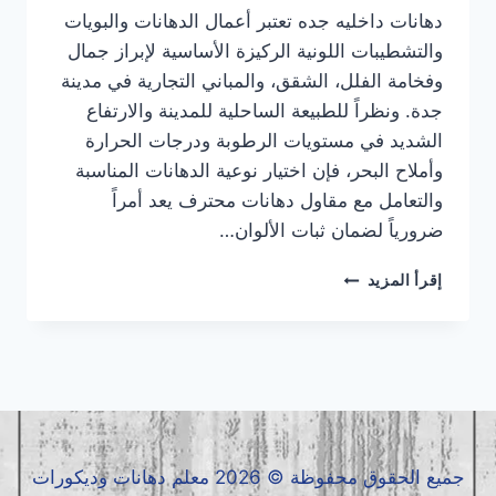
دهانات داخليه جده تعتبر أعمال الدهانات والبويات
والتشطيبات اللونية الركيزة الأساسية لإبراز جمال
وفخامة الفلل، الشقق، والمباني التجارية في مدينة
جدة. ونظراً للطبيعة الساحلية للمدينة والارتفاع
الشديد في مستويات الرطوبة ودرجات الحرارة
وأملاح البحر، فإن اختيار نوعية الدهانات المناسبة
والتعامل مع مقاول دهانات محترف يعد أمراً
ضرورياً لضمان ثبات الألوان…
دهانات
إقرأ المزيد
داخلية
جده
|
معلم
دهانات
داخلية
جده
|
جميع الحقوق محفوظة © 2026 معلم دهانات وديكورات
مقاول