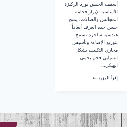
أسقف الجبس بورد الركيزة
الأساسية لإبراز فخامة
المجالس والصالات. يمنح
جبس جده الغرف أبعاداً
هندسية ساحرة تسمح
بتوزيع الإضاءة وتأسيس
مجاري التكييف بشكل
انسيابي فخم يحمي
الهيكل…
تركيب
إقرأ المزيد
جبس
جده
|
معلم
جبس
جده
|
جبس