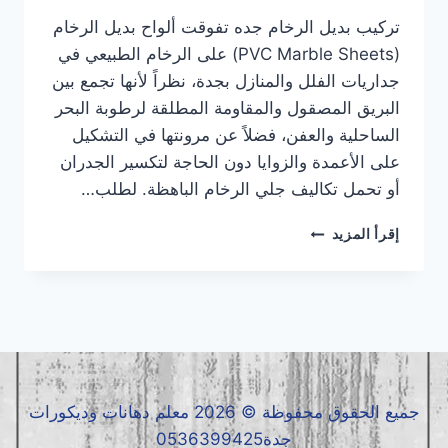
تركيب بديل الرخام جده تفوقت ألواح بديل الرخام
(PVC Marble Sheets) على الرخام الطبيعي في
جداريات الفلل والمنازل بجدة، نظراً لأنها تجمع بين
البريق المصقول والمقاومة المطلقة لرطوبة البحر
الساحلية والعفن، فضلاً عن مرونتها في التشكيل
على الأعمدة والزوايا دون الحاجة لتكسير الجدران
أو تحمل تكاليف جلي الرخام الباهظة. لطلب…
تركيب
إقرأ المزيد
بديل
الرخام
جده
|
معلم
بديل
الرخام
جده
جميع الحقوق محفوظة © 2026 معلم دهانات وديكورات
|
جدة0536399425
بديل