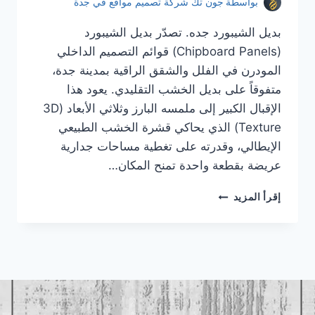
بواسطة
جون تك شركة تصميم مواقع في جدة
بديل الشيبورد جده. تصدّر بديل الشيبورد
(Chipboard Panels) قوائم التصميم الداخلي
المودرن في الفلل والشقق الراقية بمدينة جدة،
متفوقاً على بديل الخشب التقليدي. يعود هذا
الإقبال الكبير إلى ملمسه البارز وثلاثي الأبعاد (3D
Texture) الذي يحاكي قشرة الخشب الطبيعي
الإيطالي، وقدرته على تغطية مساحات جدارية
عريضة بقطعة واحدة تمنح المكان…
بديل
إقرأ المزيد
الشيبورد
جده
|
معلم
بديل
الشيبورد
جده
|