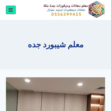
لتجاوز
لى
لمحتوى
معلم شيبورد جده