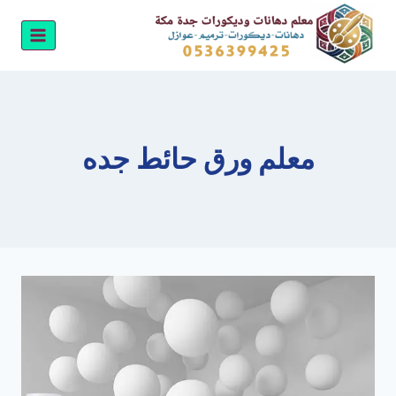
لتجاوز
لى
لمحتوى
معلم ورق حائط جده