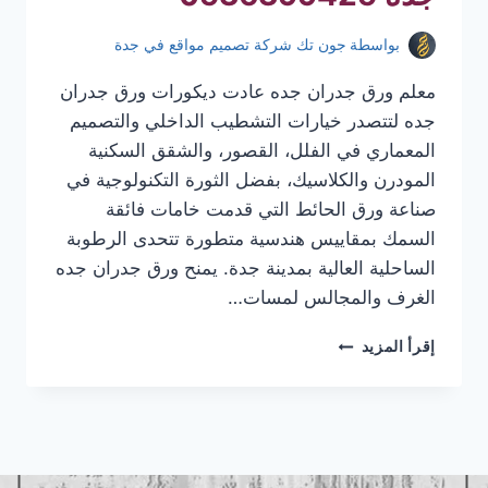
بواسطة
جون تك شركة تصميم مواقع في جدة
معلم ورق جدران جده عادت ديكورات ورق جدران
جده لتتصدر خيارات التشطيب الداخلي والتصميم
المعماري في الفلل، القصور، والشقق السكنية
المودرن والكلاسيك، بفضل الثورة التكنولوجية في
صناعة ورق الحائط التي قدمت خامات فائقة
السمك بمقاييس هندسية متطورة تتحدى الرطوبة
الساحلية العالية بمدينة جدة. يمنح ورق جدران جده
الغرف والمجالس لمسات…
معلم
إقرأ المزيد
ورق
جدران
جده
|
تركيب
ورق