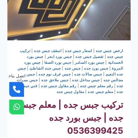
ارخص جبس جده
|
اسعار جبس جده
|
اسقف جبس جده
|
تركيب
جبس جده
|
تفصيل جبس جده
|
جبس بورد ابحر
|
جبس بورد
الحمدانية
|
جبس بورد السامر
|
جبس بورد الصفا
|
جبس بورد
المروة
|
جبس بورد جده
|
جبس جده
|
جبس جده الشاطئ
|
جبس
جده النعيم
|
جبس صالات جده
|
جبس غرف نوم جده
|
جبس
اتصل بناء.
مجالس جده
|
جبس مداخل جده
|
جبس ملاحق جده
|
جبس ممرات
جده
|
رقم معلم جبس جده
|
رقم مقاول جبس جده
|
فني جبس
جده
|
معلم جبس جده
|
مقاول جبس جده
تركيب جبس جده | معلم جبس
جده | جبس بورد جده
0536399425