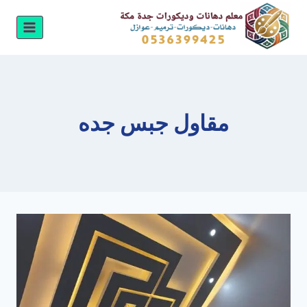
لتجاوز
لى
لمحتوى
مقاول جبس جده