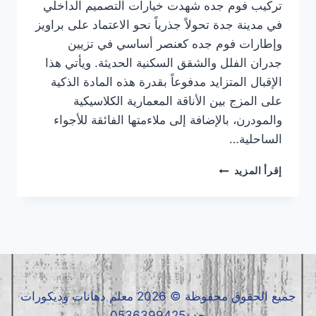
تركيب فوم جده شهدت خيارات التصميم الداخلي
في مدينة جدة تحولاً جذرياً نحو الاعتماد على براويز
وإطارات فوم جده كعنصر أساسي في تزيين
جدران الفلل والشقق السكنية الحديثة. ويأتي هذا
الإقبال المتزايد مدفوعاً بقدرة هذه المادة الذكية
على المزج بين الأناقة المعمارية الكلاسيكية
والمودرن، بالإضافة إلى ملاءمتها الفائقة للأجواء
الساحلية…
تركيب
إقرأ المزيد
فوم
جده
|
معلم
فوم
جده
|
فوم
جميع الحقوق محفوظة © 2026 معلم دهانات وديكورات
جده
جدة0536399425
0536399425