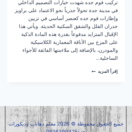
تركيب فوم جده شهدت خيارات التصميم الداخلي
في مدينة جدة تحولاً جذرياً نحو الاعتماد على براويز
وإطارات فوم جده كعنصر أساسي في تزيين
جدران الفلل والشقق السكنية الحديثة. ويأتي هذا
الإقبال المتزايد مدفوعاً بقدرة هذه المادة الذكية
على المزج بين الأناقة المعمارية الكلاسيكية
والمودرن، بالإضافة إلى ملاءمتها الفائقة للأجواء
الساحلية…
تركيب
إقرأ المزيد
فوم
جده
|
معلم
فوم
جده
|
فوم
جميع الحقوق محفوظة © 2026 معلم دهانات وديكورات
جده
جدة0536399425
0536399425