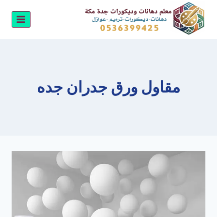
لتجاوز
لى
لمحتوى
مقاول ورق جدران جده