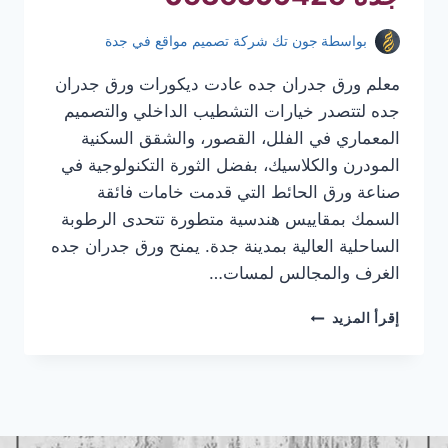
بواسطة
جون تك شركة تصميم مواقع في جدة
معلم ورق جدران جده عادت ديكورات ورق جدران
جده لتتصدر خيارات التشطيب الداخلي والتصميم
المعماري في الفلل، القصور، والشقق السكنية
المودرن والكلاسيك، بفضل الثورة التكنولوجية في
صناعة ورق الحائط التي قدمت خامات فائقة
السمك بمقاييس هندسية متطورة تتحدى الرطوبة
الساحلية العالية بمدينة جدة. يمنح ورق جدران جده
الغرف والمجالس لمسات…
معلم
إقرأ المزيد
ورق
جدران
جده
|
تركيب
ورق