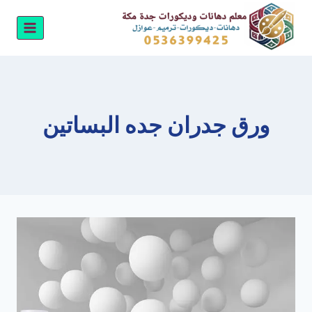
لتجاوز
لى
لمحتوى
ورق جدران جده البساتين