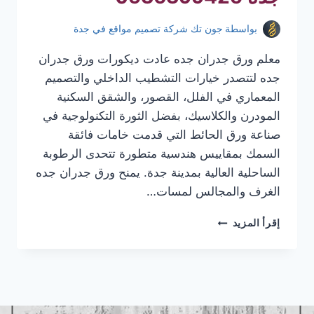
بواسطة
جون تك شركة تصميم مواقع في جدة
معلم ورق جدران جده عادت ديكورات ورق جدران
جده لتتصدر خيارات التشطيب الداخلي والتصميم
المعماري في الفلل، القصور، والشقق السكنية
المودرن والكلاسيك، بفضل الثورة التكنولوجية في
صناعة ورق الحائط التي قدمت خامات فائقة
السمك بمقاييس هندسية متطورة تتحدى الرطوبة
الساحلية العالية بمدينة جدة. يمنح ورق جدران جده
الغرف والمجالس لمسات…
معلم
إقرأ المزيد
ورق
جدران
جده
|
تركيب
ورق