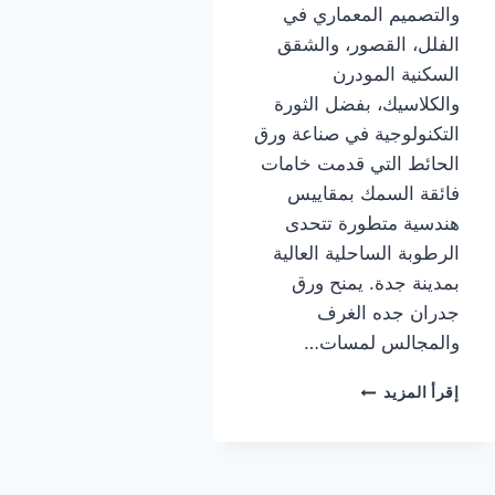
والتصميم المعماري في
الفلل، القصور، والشقق
السكنية المودرن
والكلاسيك، بفضل الثورة
التكنولوجية في صناعة ورق
الحائط التي قدمت خامات
فائقة السمك بمقاييس
هندسية متطورة تتحدى
الرطوبة الساحلية العالية
بمدينة جدة. يمنح ورق
جدران جده الغرف
والمجالس لمسات…
معلم
إقرأ المزيد
ورق
جدران
جده
|