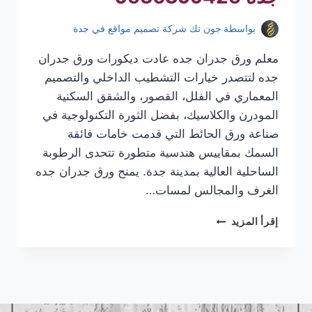
بواسطة
جون تك شركة تصميم مواقع في جدة
معلم ورق جدران جده عادت ديكورات ورق جدران
جده لتتصدر خيارات التشطيب الداخلي والتصميم
المعماري في الفلل، القصور، والشقق السكنية
المودرن والكلاسيك، بفضل الثورة التكنولوجية في
صناعة ورق الحائط التي قدمت خامات فائقة
السمك بمقاييس هندسية متطورة تتحدى الرطوبة
الساحلية العالية بمدينة جدة. يمنح ورق جدران جده
الغرف والمجالس لمسات…
معلم
إقرأ المزيد
ورق
جدران
جده
|
تركيب
ورق