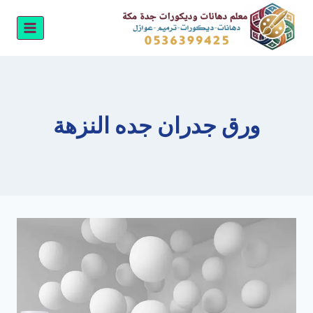
لتجاوز
لى
لمحتوى
ورق جدران جده النزهة