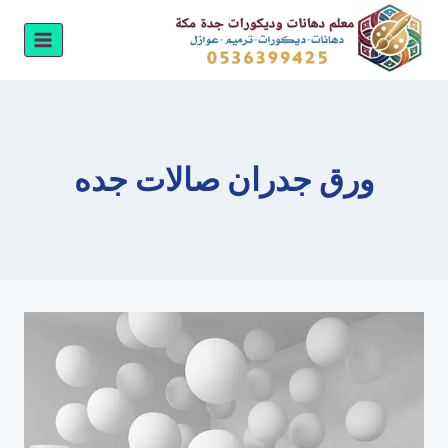
لتجاوز
لى
لمحتوى
ورق جدران صالات جده