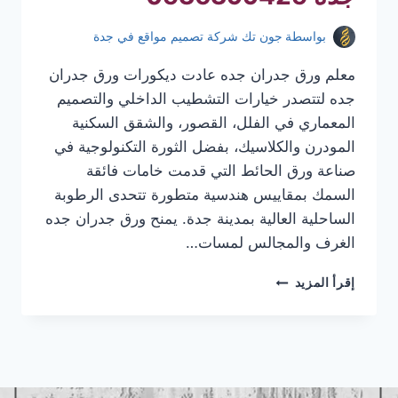
بواسطة
جون تك شركة تصميم مواقع في جدة
معلم ورق جدران جده عادت ديكورات ورق جدران
جده لتتصدر خيارات التشطيب الداخلي والتصميم
المعماري في الفلل، القصور، والشقق السكنية
المودرن والكلاسيك، بفضل الثورة التكنولوجية في
صناعة ورق الحائط التي قدمت خامات فائقة
السمك بمقاييس هندسية متطورة تتحدى الرطوبة
الساحلية العالية بمدينة جدة. يمنح ورق جدران جده
الغرف والمجالس لمسات…
معلم
إقرأ المزيد
ورق
جدران
جده
|
تركيب
ورق