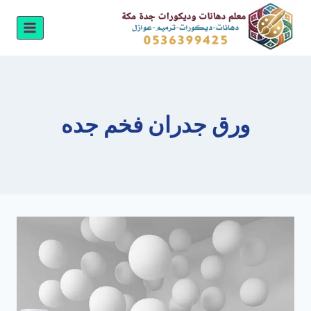
لتجاوز
لى
لمحتوى
ورق جدران فخم جده