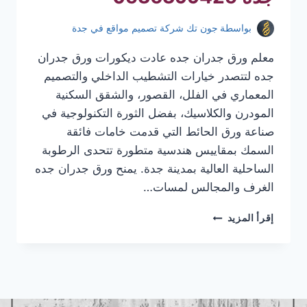
بواسطة
جون تك شركة تصميم مواقع في جدة
معلم ورق جدران جده عادت ديكورات ورق جدران
جده لتتصدر خيارات التشطيب الداخلي والتصميم
المعماري في الفلل، القصور، والشقق السكنية
المودرن والكلاسيك، بفضل الثورة التكنولوجية في
صناعة ورق الحائط التي قدمت خامات فائقة
السمك بمقاييس هندسية متطورة تتحدى الرطوبة
الساحلية العالية بمدينة جدة. يمنح ورق جدران جده
الغرف والمجالس لمسات…
معلم
إقرأ المزيد
ورق
جدران
جده
|
تركيب
ورق