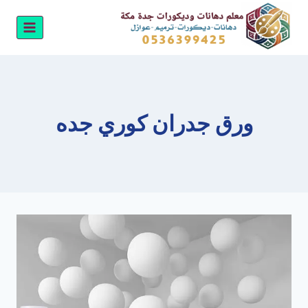
لتجاوز
لى
لمحتوى
ورق جدران كوري جده