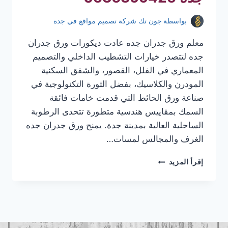
بواسطة
جون تك شركة تصميم مواقع في جدة
معلم ورق جدران جده عادت ديكورات ورق جدران
جده لتتصدر خيارات التشطيب الداخلي والتصميم
المعماري في الفلل، القصور، والشقق السكنية
المودرن والكلاسيك، بفضل الثورة التكنولوجية في
صناعة ورق الحائط التي قدمت خامات فائقة
السمك بمقاييس هندسية متطورة تتحدى الرطوبة
الساحلية العالية بمدينة جدة. يمنح ورق جدران جده
الغرف والمجالس لمسات…
معلم
إقرأ المزيد
ورق
جدران
جده
|
تركيب
ورق