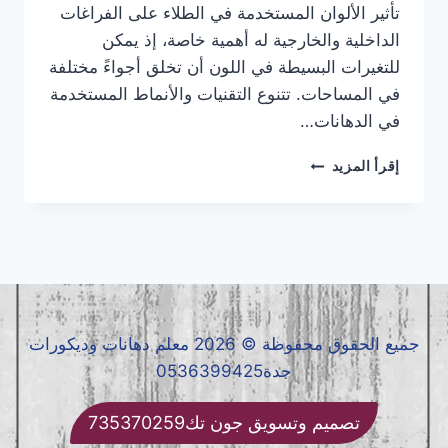
تأثير الألوان المستخدمة في الطلاء على الفراغات
الداخلية والخارجية له أهمية خاصة، إذ يمكن
للتغيرات البسيطة في اللون أن تخلق أجواءً مختلفة
في المساحات. تتنوع التقنيات والأنماط المستخدمة
في الدهانات…
أحدث
إقرأ المزيد
تقنيات
الدهانات
والتشطيبات
الداخلية
والخارجية
جميع الحقوق محفوظة © 2026 معلم دهانات وديكورات
جدة0536399425
تصميم وتسويق جون تك735370259